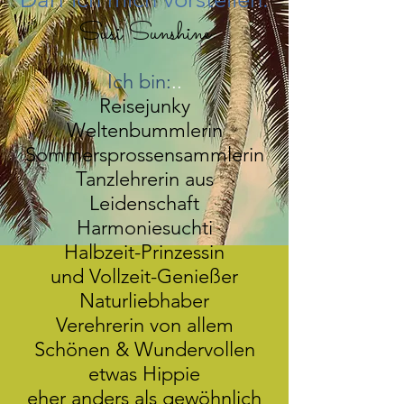
Susi Sunshine
Ich bin:
..
Reisejunky
Weltenbummlerin
Sommersprossensammlerin
Tanzlehrerin aus
Leidenschaft
Harmoniesuchti
Halbzeit-Prinzessin
und Vollzeit-Genießer
Naturliebhaber
Verehrerin von allem
Schönen & Wundervollen
etwas Hippie
eher anders als gewöhnlich