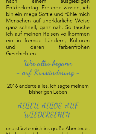
nach einem ausgiebigen
Entdeckertag. Freunde wissen, ich
bin ein mega Softie und fühle mich
Menschen auf unerklärliche Weise
ganz schnell, ganz nah. So tauche
ich auf meinen Reisen vollkommen
ein in fremde Ländern, Kulturen
und deren farbenfrohen
Geschichten.
Wie alles begann
- auf Kursänderung -
2016 änderte alles. Ich sagte meinem
bisherigen Leben
ADIEU, ADIOS, AUF
WIEDERSEHEN
und stürzte mich ins große Abenteuer.