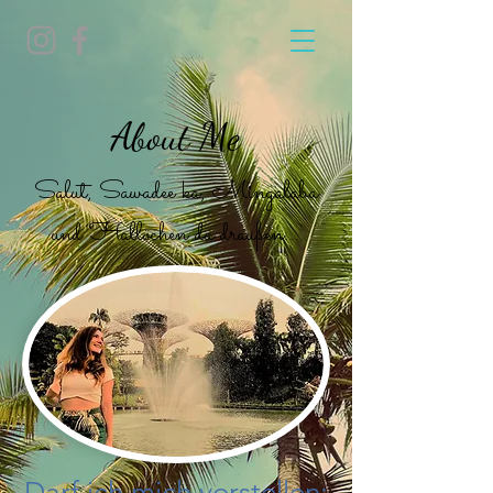
About Me
Salut, Sawadee ka, Mingalaba
und Hallöchen da draußen...
Darf ich mich vorstellen: