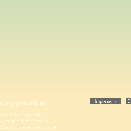
ierig geworden?
Impressum
D
test erfahren wie ich zum
nky mutiert bin? Dies und
 Geständnisse findest du unter