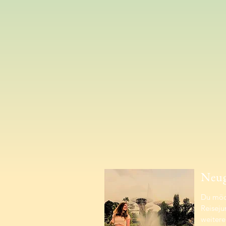
Neug
Du möch
Reiseju
weitere