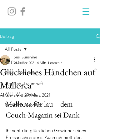
Beitrag
All Posts
Susi Sunshine
All Posts
21. März 2021
4 Min. Lesezeit
Glückliches Händchen auf
Stadt_Geflüster
Mallorca
Tropisch_Traumhaft
Wild_Wunderbar
Aktualisiert:
27. März 2021
Mallorca für lau – dem 
Natürlich_Nordisch
Couch-Magazin sei Dank
Ihr seht die glücklichen Gewinner eines 
Preisauschreibens. Auch ich hielt den 