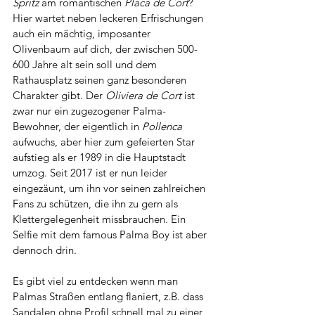
Spritz 
am romantischen 
Placa de Cort
? 
Hier wartet neben leckeren Erfrischungen 
auch ein mächtig, imposanter 
Olivenbaum auf dich, der zwischen 500-
600 Jahre alt sein soll und dem 
Rathausplatz seinen ganz besonderen 
Charakter gibt. Der 
Oliviera de Cort
 ist 
zwar nur ein zugezogener Palma-
Bewohner, der eigentlich in 
Pollenca
aufwuchs, aber hier zum gefeierten Star 
aufstieg als er 1989 in die Hauptstadt 
umzog. Seit 2017 ist er nun leider 
eingezäunt, um ihn vor seinen zahlreichen 
Fans zu schützen, die ihn zu gern als 
Klettergelegenheit missbrauchen. Ein 
Selfie mit dem famous Palma Boy ist aber 
dennoch drin.
Es gibt viel zu entdecken wenn man 
Palmas Straßen entlang flaniert, z.B. dass 
Sandalen ohne Profil schnell mal zu einer 