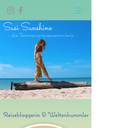
Susi Sunshine
- die Sommersprossensammlerin -
Reisebloggerin & Weltenbummler